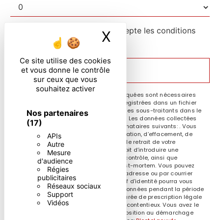
En cochant cette case, j'accepte les conditions
X
Masquer le ban
particulières ci-dessous **
Ce site utilise des cookies
et vous donne le contrôle
ENVOYER
sur ceux que vous
souhaitez activer
** Les données personnelles communiquées sont nécessaires
aux fins de vous contacter et sont enregistrées dans un fichier
informatisé. Elles sont destinées à et ses sous-traitants dans le
Nos partenaires
seul but de répondre à votre message. Les données collectées
(17)
seront communiquées aux seuls destinataires suivants: . Vous
disposez de droits d’accès, de rectification, d’effacement, de
APIs
portabilité, de limitation, d’opposition, de retrait de votre
Autre
consentement à tout moment et du droit d’introduire une
Mesure
réclamation auprès d’une autorité de contrôle, ainsi que
d'audience
d’organiser le sort de vos données post-mortem. Vous pouvez
Régies
exercer ces droits par voie postale à l'adresse ou par courrier
publicitaires
électronique à l'adresse . Un justificatif d'identité pourra vous
Réseaux sociaux
être demandé. Nous conservons vos données pendant la période
Support
de prise de contact puis pendant la durée de prescription légale
Vidéos
aux fins probatoires et de gestion des contentieux. Vous avez le
droit de vous inscrire sur la liste d'opposition au démarchage